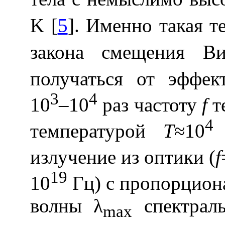
K [
5
]. Именно такая т
закона смещения 
получаться от эффе
3
4
10
–10
раз частоту
f
т
4
температурой
T
≈10
излучение из оптики (
f
19
10
Гц) с пропорцио
волны λ
спектрал
max