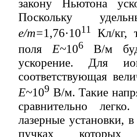
закону Ньютона уск
Поскольку удель
11
e/m=
1,76·10
Кл/кг, 
6
поля
E~
10
В/м буде
ускорение. Для ион
соответствующая вели
9
E~
10
В/м. Такие напр
сравнительно легко
лазерные установки, 
пучках которых 