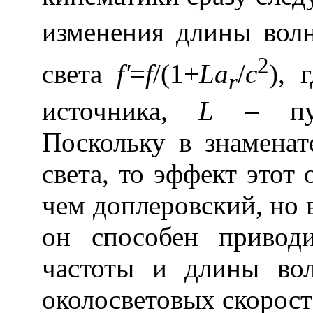
изменения длины вол
2
света
f'
=
f
/(1+
La
/
c
), 
r
источника,
L
– пут
Поскольку в знаменат
света, то эффект этот
чем доплеровский, но 
он способен привод
частоты и длины вол
околосветовых скорост