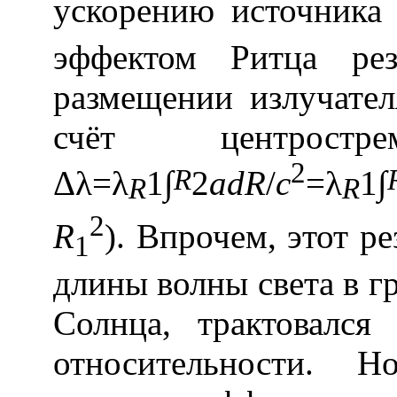
ускорению источник
эффектом Ритца рез
размещении излучател
счёт центростре
2
R
Δ
λ=λ
1∫
2
adR
/
c
=λ
1∫
R
R
2
R
). Впрочем, этот р
1
длины волны света в г
Солнца, трактовалс
относительности. 