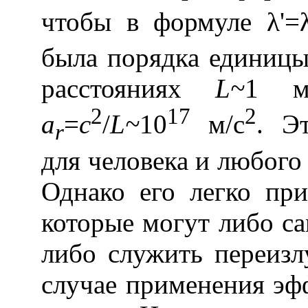
чтобы в формуле λ
'=
была порядка единицы
расстояниях
L~
1 м
2
17
2
a
=
c
/
L~
10
м/с
. Э
r
для человека и любого
Однако его легко при
которые могут либо са
либо служить переиз
случае применения эф