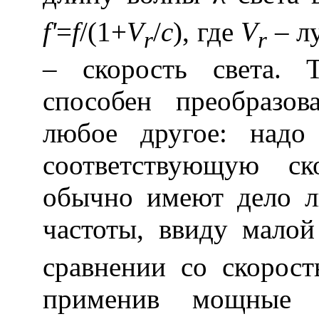
f'
=
f
/(1+
V
/
c
), где
V
–
л
r
r
– скорость света. 
способен преобразов
любое другое: надо
соответствующую ск
обычно имеют дело 
частоты, ввиду мало
сравнении со скорос
применив мощные 