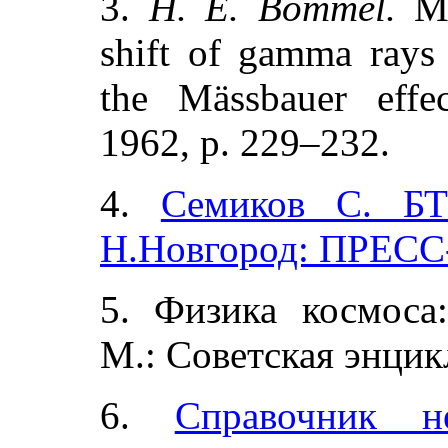
3
.
H. E. Bömmel.
Me
shift
of gamma rays 
the Mässbauer effec
1962, p. 229–232.
4
.
Семиков С. БТ
Н.Новгород: ПРЕСС
5
. Физика космоса
М.: Советская энцик
6
.
Справочник н