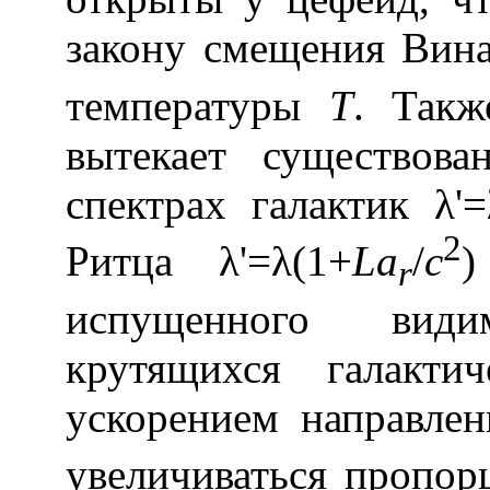
закону смещения Вин
температуры
Т
. Такж
вытекает существов
спектрах галактик λ
'
2
Ритца λ
'=λ(1+
La
/
c
)
r
испущенного вид
крутящихся галакти
ускорением направлен
увеличиваться пропо