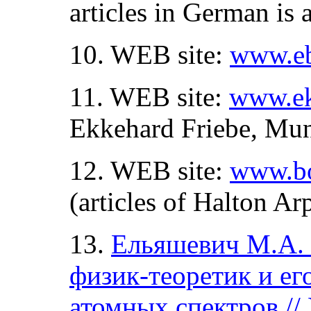
articles in German is a
10. WEB site:
www.eb
11. WEB site:
www.ek
Ekkehard Friebe, Mun
12. WEB site:
www.bo
(articles of Halton Ar
13.
Ельяшевич М.А. 
физик-теоретик и ег
атомных спектров //