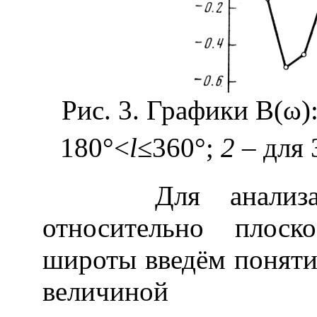
Рис. 3. Графики В(ω)
180°<
l
≤360°;
2
– для 
Для анализа ор
относительно плоск
широты введём поняти
величиной