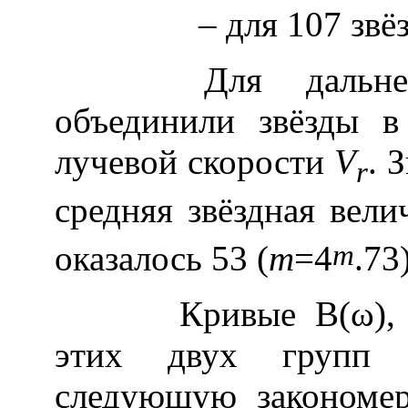
– для 107 звё
Для дальнейше
объединили звёзды 
лучевой скорости
V
. 
r
средняя звёздная вел
m
оказалось 53 (
m
=4
.73)
Кривые В(ω), пос
этих двух групп (
следующую закономер