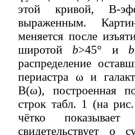
этой кривой, В-эф
выраженным. Картин
меняется после изъяти
широтой
b
>45° и
b
распределение оставш
периастра ω и галак
В(ω), построенная 
строк табл. 1 (на рис
чётко показывает
свидетельствует о 