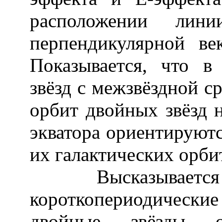
расположении лин
перпендикулярной в
Показывается, что в 
звёзд с межзвёздной с
орбит двойных звёзд н
экватора ориентируют
их галактических орби
Высказывается пре
короткопериодическ
двойные звёзды от