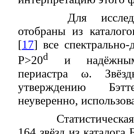
Для исследова
отобраны из каталого
[
17
] все спектрально
d
Р>20
и надёжными
периастра ω. Звёз
утверждению Бэт
неуверенно, использов
Статистическая обр
164 звёзд из каталога 