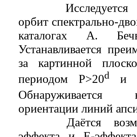
Исследуется ори
орбит спектрально-дво
каталогах А. Бе
Устанавливается преи
за картинной плоск
d
периодом Р>20
и л
Обнаруживается н
ориентации линий апси
Даётся возможн
эффекта и Е-эффекта