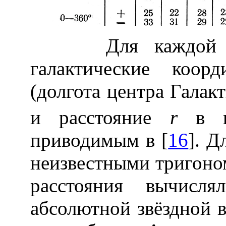
Для каждой зве
галактические коор
(долгота центра Галак
и расстояние
r
в па
приводимым в [
16
]. Д
неизвестными тригоно
расстояния вычис
абсолютной звёздной 