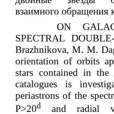
взаимного обращения 
ON GALACTIC
SPECTRAL DOUBLE-S
Brazhnikova, M. M. Dag
orientation of orbits a
stars c
ontained in the
catalogues is investig
periastrons of the spect
d
Р
>20
and radial v