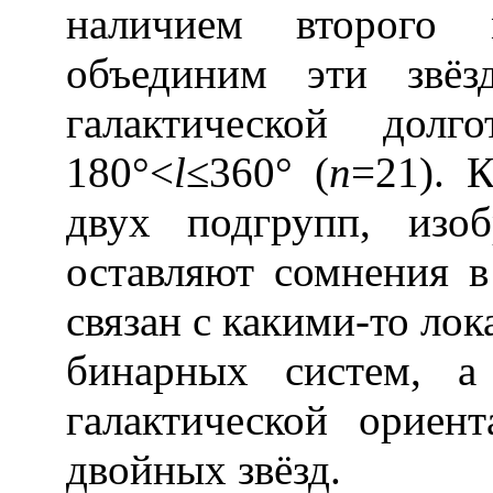
наличием второго 
объединим эти звё
галактической долг
180°<
l
≤360° (
n
=21). 
двух подгрупп, изо
оставляют сомнения в
связан с какими-то ло
бинарных систем, а
галактической ориен
двойных звёзд.