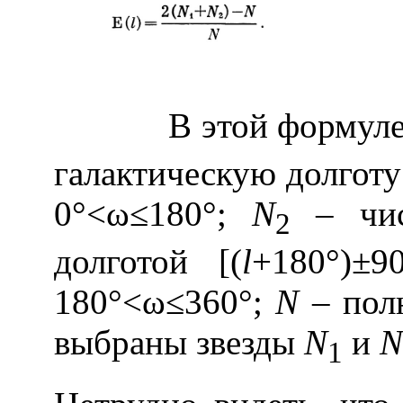
В этой формул
галактическую долготу
0°<ω≤180°;
N
– числ
2
долготой [(
l
+180°)±9
180°<ω≤360°;
N
– полн
выбраны звезды
N
и
N
1