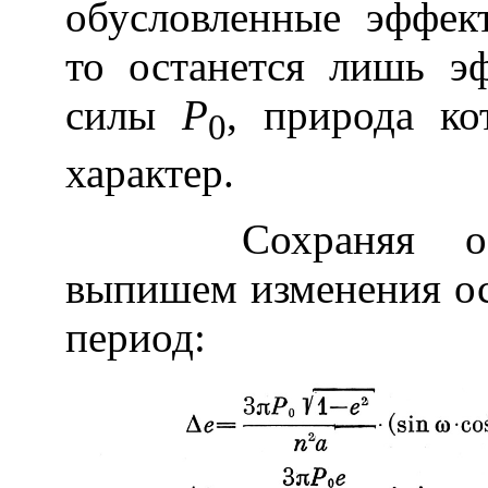
обусловленные эффек
то останется лишь э
силы
Р
, природа к
0
характер.
Сохраняя обозн
выпишем изменения ос
период: