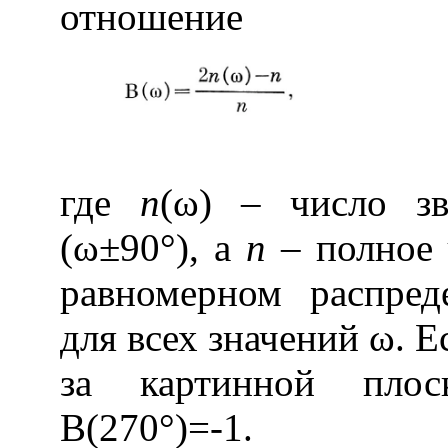
отношение
где
n
(ω)
– число зв
(ω±90°), а
n
– полное 
равномерном распред
для всех значений ω. Е
за картинной плос
В(270°)=-1.