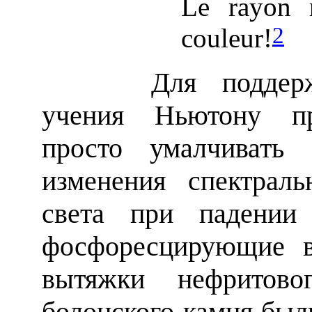
Le rayon 
2
couleur!
Для поддержани
учения Ньютону при
просто умалчивать 
изменения спектраль
света при падении
фосфоресцирующие в
вытяжки нефритово
болонского камня был