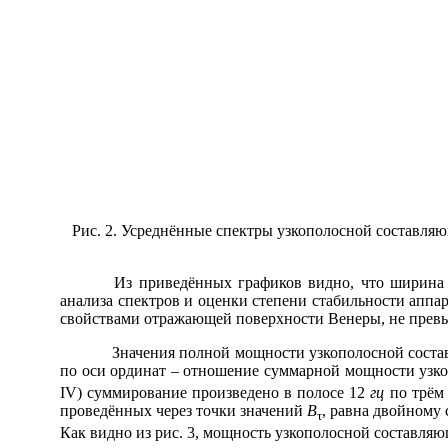
Рис. 2. Усреднённые спектры узкополосной составля
Из приведённых графиков видно, что ширина спект
анализа спектров и оценки степени стабильности аппа
свойствами отражающей поверхности Венеры, не прев
Значения полной мощности узкополосной составляю
по оси ординат – отношение суммарной мощности узко
IV) суммирование произведено в полосе 12
гц
по трём 
проведённых через точки значений
B
, равна двойному
τ
Как видно из рис. 3, мощность узкополосной составля