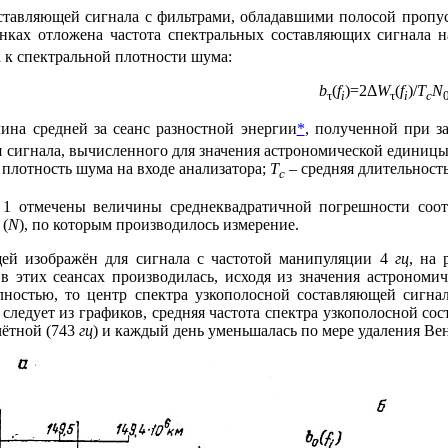
вляющей сигнала с фильтрами, обладавшими полосой пропу
унках отложена частота спектральных составляющих сигнала н
 к спектральной плотности шума:
b
(
f
)=2
Δ
W
(
f
)/
T
N
τ
i
τ
i
c
чина средней за сеанс разностной энергии
*
, полученной при 
я сигнала, вычисленного для значения астрономической единицы
 плотность шума на входе анализатора;
T
– средняя длительност
c
тмечены величины среднеквадратичной погрешности соотве
 (
N
), по которым производилось измерение.
щей изображён для сигнала с частотой манипуляции 4
гц
, на 
 в этих сеансах производилась, исходя из значения астроном
лностью, то центр спектра узкополосной составляющей сигнал
следует из графиков, средняя частота спектра узкополосной со
чётной (743
гц
) и каждый день уменьшалась по мере удаления Ве