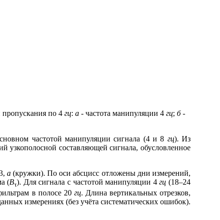
и пропускания по 4
гц
:
a
- частота манипуляции 4
гц
;
б
-
новном частотой манипуляции сигнала (4 и 8
гц
). Из
ний узкополосной составляющей сигнала, обусловленное
3,
а
(кружки). По оси абсцисс отложены дни измерений,
а (
B
). Для сигнала с частотой манипуляции 4
гц
(18–24
τ
фильтрам в полосе 20
гц
. Длина вертикальных отрезков,
анных измерениях (без учёта систематических ошибок).