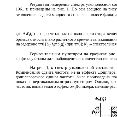
Результаты измерения спектра узкополосной соста
1961 г. приведены на рис. 1. По оси абсцисс на рис
отношение средней мощности сигнала в полосе фильтра
где Δ
W
(
f
) – пересчитанная на вход анализатора вели
τ
i
бралась относительно расчётного времени запаздывани
на задержке
τ
=0 [
b
(
f
)=
b
(
f
) при
τ
=0];
N
– спектральная
0
i
τ
i
0
Горизонтальным пунктиром на графиках рис. 1 о
графика указаны дата наблюдения и количество сеансов
На рис. 1,
а
спектр узкополосной составляю
Компенсация сдвига частоты из-за эффекта Допплера
допплеровского сдвига частоты была произведена по
показана вертикальным штрих-пунктиром. Однако, как 
частоты, вызываемого эффектом Допплера, меньше рас