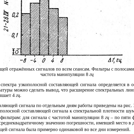
ющей отражённых сигналов по всем сеансам. Фильтры с полосам
частота манипуляции 8
гц
ра узкополосной составляющей сигнала определяется в ос
ратуры можно сделать вывод, что расширение спектральных ли
ышает 4
гц
.
щей сигнала по отдельным дням работы приведены на рис. 
полосной составляющей сигнала к спектральной плотности шум
фильтрам: для сигнала с частотой манипуляции 8
гц
– по пяти 
 среднеквадратичному значению погрешности, имевшей место в д
ющей сигнала была примерно одинаковой во все дни измерений.