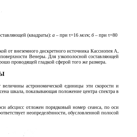
оставляющей (квадраты):
а
– при
τ
=16
мсек
;
б
– при
τ
=80
й от внеземного дискретного источника Кассиопея А,
 поверхности Венеры. Для узкополосной составляющей
рошо проводящей гладкой сферой того же размера.
ЦЫ
величины астрономической единицы эти скорости и
сена шкала, показывающая положение центра спектра в
 абсцисс отложен порядковый номер сеанса, по оси
оответствует неопределённости, обусловленной полосой