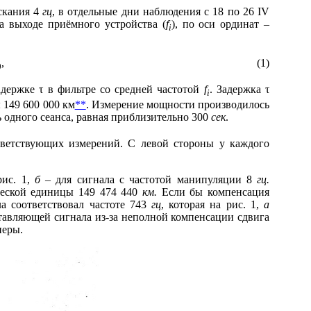
скания 4
гц
, в отдельные дни наблюдения с 18 по 26 IV
а выходе приёмного устройства (
f
), по оси ординат –
i
, (1)
0
задержке
τ
в фильтре со средней частотой
f
. Задержка
τ
i
 149 600 000 км
**
. Измерение мощности производилось
ь одного сеанса, равная приблизительно 300
сек
.
тствующих измерений. С левой стороны у каждого
рис. 1,
б –
для сигнала с частотой манипуляции 8
гц.
ической единицы 149 474 440
км.
Если бы компенсация
а соответствовал частоте 743
гц
, которая на рис. 1,
а
ставляющей сигнала из-за неполной компенсации сдвига
неры.