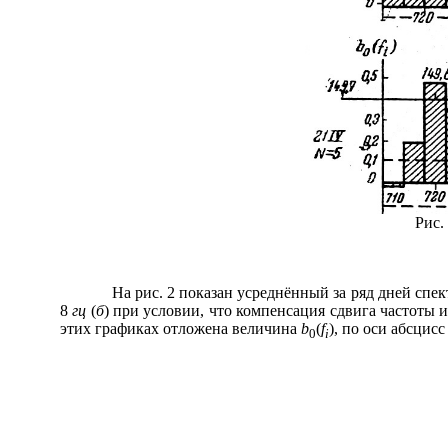
Рис.
На рис. 2 показан усреднённый за ряд дней спектр 
8
гц
(
б
) при условии, что компенсация сдвига частоты 
этих графиках отложена величина
b
(
f
), по оси абсцис
0
i