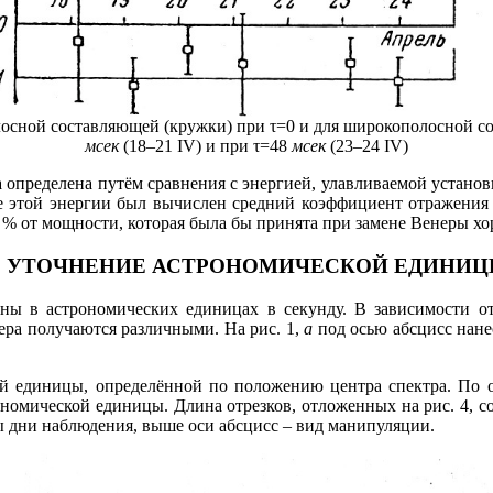
олосной составляющей (кружки) при
τ
=0 и для широкополосной с
мсек
(18–21 IV) и при
τ
=48
мсек
(23–24 IV)
делена путём сравнения с энергией, улавливаемой установко
не этой энергии был вычислен средний коэффициент отражения
% от мощности, которая была бы принята при замене Венеры хо
. УТОЧНЕНИЕ АСТРОНОМИЧЕСКОЙ ЕДИНИ
 астрономических единицах в секунду. В зависимости от 
ера получаются различными. На рис. 1,
а
под осью абсцисс нане
иницы, определённой по положению центра спектра. По оси
ономической единицы. Длина отрезков, отложенных на рис. 4, с
ы дни наблюдения, выше оси абсцисс – вид манипуляции.