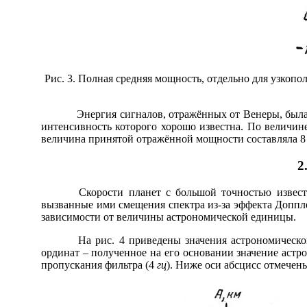
Рис. 3. Полная средняя мощность, отдельно для узкоп
Энергия сигналов, отражённых от Венеры, была опре
интенсивность которого хорошо известна. По величи
величина принятой отражённой мощности составляла 8 
2
Скорости планет с большой точностью известны в
вызванные ими смещения спектра из-за эффекта Доппл
зависимости от величины астрономической единицы.
На рис. 4 приведены значения астрономической ед
ординат – полученное на его основании значение астр
пропускания фильтра (4
гц
). Ниже оси абсцисс отмечен