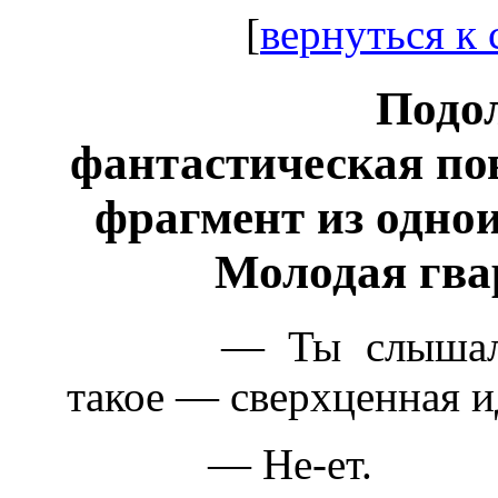
[
вернуться к
Подол
фантастическая пов
фрагмент из однои
Молодая гвар
— Ты слышал когд
такое — сверхценная и
— Не-ет.