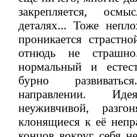
закрепляется, осмы
деталях... Тоже непл
проникается страстн
отнюдь не страшно
нормальный и естес
бурно развиватьс
направлении. Ид
неуживчивой, разго
клонящиеся к её непра
концов вокруг себя н