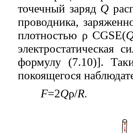
точечный заряд
Q
расп
проводника, заряженн
плотностью ρ CGSE(
электростатическая с
формулу (7.10)]. Так
покоящегося наблюдат
F
=2
Q
ρ/