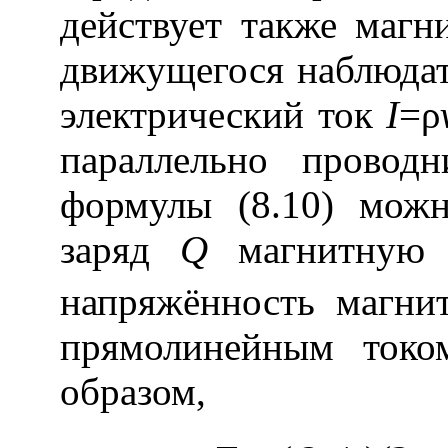
действует также магн
движущегося наблюдат
электрический ток
I
=ρ
параллельно прово
формулы (8.10) мож
заряд
Q
магнитную
напряжённость магни
прямолинейным ток
образом,