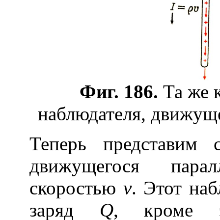
Фиг. 186.
Та же к
наблюдателя, движущ
Теперь представим с
движущегося пара
скоростью
v
. Этот на
заряд
Q
, кроме эл