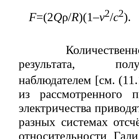
2
2
F
=(2
Q
ρ/
R
)(1–
v
/
с
Количественно э
результата, пол
наблюдателем [см. (11.1
из рассмотренного 
электричества приводя
разных системах отсч
относительности Гали