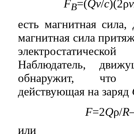
F
=(
Q
v
/
с
)(
2ρ
v
B
есть магнитная сила,
магнитная сила притяж
электростатическо
Наблюдатель, дви
обнаружит, что 
действующая на заряд
F
=2
Q
ρ/
R
или