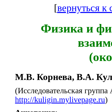
[
вернуться к
Физика и ф
взаим
(ок
М.В. Корнева, В.А. Ку
(Исследовательская групп
http://kuligin.mylivepage.ru
)