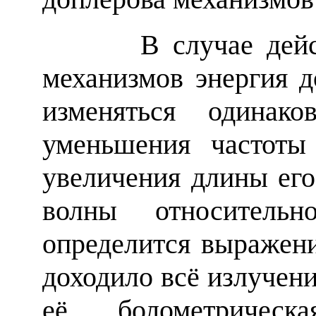
В случае действи
механизмов энергия д
изменяться одинако
уменьшения частоты
увеличения длины ег
волны относительн
определится выражен
доходило всё излучени
её болометричес