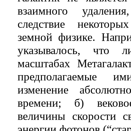
взаимного удаления
следствие некоторы
земной физике. Напр
указывалось, что л
масштабах Метагалак
предполагаемые им
изменение абсолютн
времени; б) веково
величины скорости св
энергии фотонов (“ста