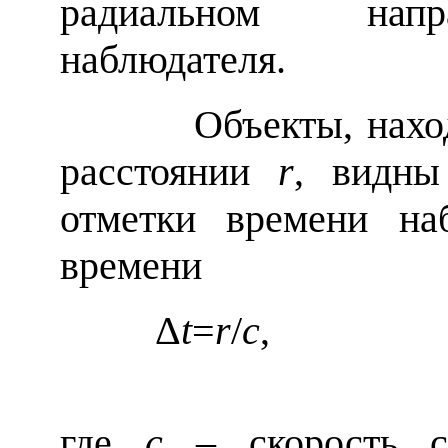
радиальном напр
наблюдателя.
Объекты, находящи
расстоянии
r
, видны
отметки времени на
времени
Δ
t
=
r
/
c
где
c
– скорость с