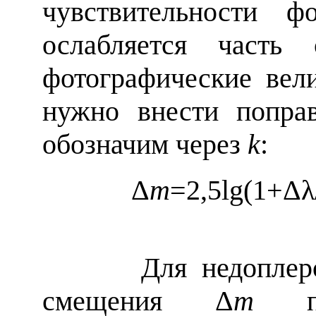
чувствительности ф
ослабляется часть 
фотографические вели
нужно внести попра
обозначим через
k
:
Δ
m
=2,5lg(1+
Δλ
Для недоплеровых
смещения Δ
m
пол