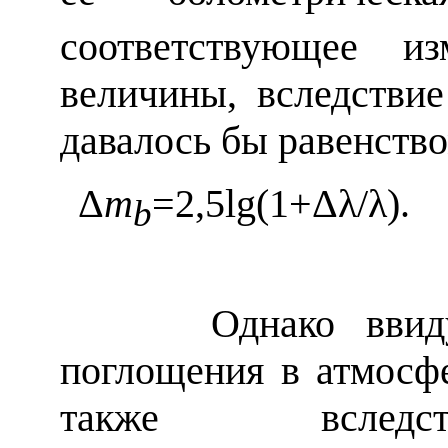
соответствующее из
величины, вследстви
давалось бы равенств
Δ
m
=2,5lg(1+
Δλ
/
λ).
b
Однако ввиду то
поглощения в атмосфе
также вследст