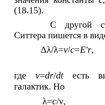
(18.15).
С другой сторо
Ситтера пишется в вид
Δλ
/
λ=
v
/
c
=
Е'r
где
v
=
dr
/
dt
есть ви
галактик. Но
λ=
c
/ν