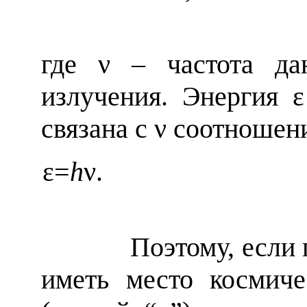
где
ν
– частота дан
излучения. Энергия 
связана с
ν
соотношени
ε=
h
ν
Поэтому, если по к
иметь место космиче