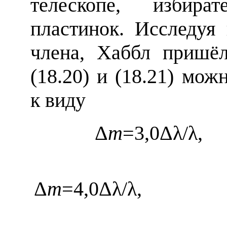
телескопе, избират
пластинок. Исследуя
члена, Хаббл пришёл
(18.20) и (18.21) мож
к виду
Δ
m
=3,0Δλ
/
Δ
m
=4,0Δλ
/