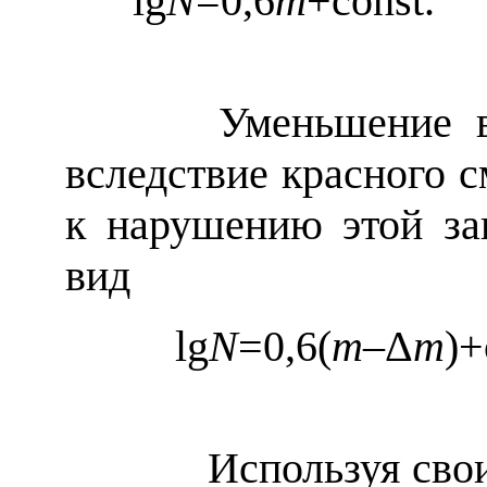
lg
N
=0,6
m
+
Уменьшение види
вследствие красного 
к нарушению этой за
вид
lg
N
=0,6(
m–
Δ
m
Используя свои под