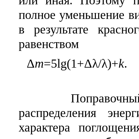
или иная. Поэтому 
полное уменьшение в
в результате красно
равенством
Δ
m
=5lg(1+
Δλ
/
λ)
+
k
Поправочны
распределения энер
характера поглощен