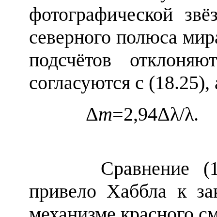
фотографической звё
северного полюса мир
подсчётов отклоняю
согласуются с (18.25),
Δ
m
=2,94Δλ
/
Сравнение (18.26
привело Хаббла к з
механизме красного с