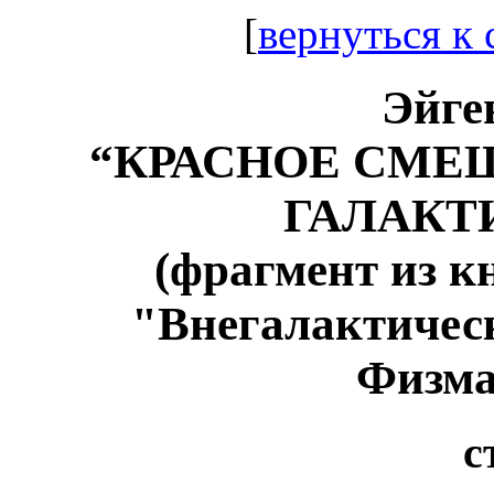
[
вернуться к
Эйге
“КРАСНОЕ СМЕЩ
ГАЛАКТИК
(фрагмент из к
"Внегалактическ
Физма
с