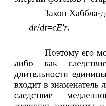
Закон Хаббла-де С
dr
/
dt
=
cЕ'r
Поэтому его можно,
либо как следстви
длительности единицы
входит в знаменатель л
следствие медленн
значения константы
c