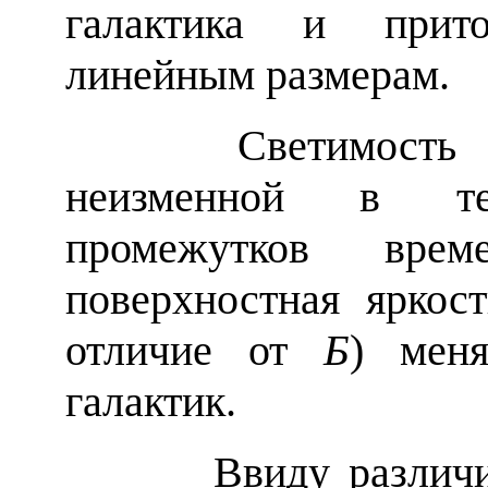
галактика и прит
линейным размерам.
Светимость гал
неизменной в теч
промежутков врем
поверхностная яркос
отличие от
Б
) мен
галактик.
Ввиду различия а