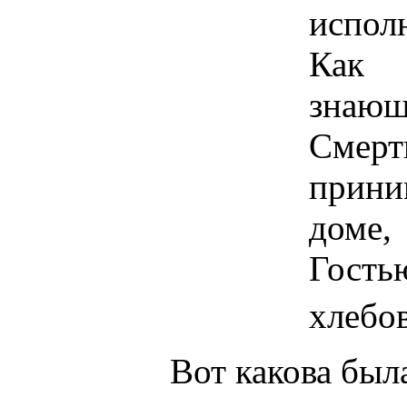
исполн
Как 
знающ
Смерт
прини
доме,
Гость
хлебо
Вот какова была ж