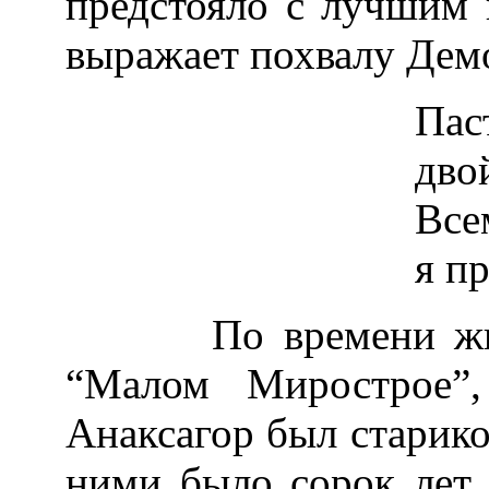
предстояло с лучшим
выражает похвалу Демо
Па
дво
Все
я п
По времени жизни,
“Малом Мирострое”
Анаксагор был старико
ними было сорок лет