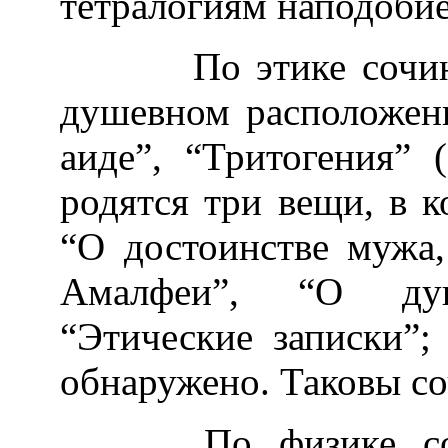
тетралогиям наподоби
По этике сочинени
душевном расположени
аиде”, “Тритогения” 
родятся три вещи, в к
“О достоинстве мужа,
Амалфеи”, “О душе
“Этические записки”;
обнаружено. Таковы со
По физике сочин