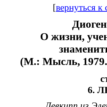
[
вернуться к
Диоген
О жизни, уче
знаменит
(М.: Мысль, 1979.
с
6. 
Левкипп из Эле